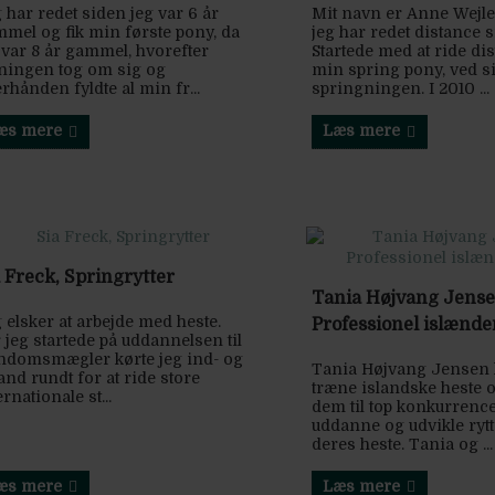
 har redet siden jeg var 6 år
Mit navn er Anne Wejl
mel og fik min første pony, da
jeg har redet distance 
 var 8 år gammel, hvorefter
Startede med at ride di
ningen tog om sig og
min spring pony, ved s
erhånden fyldte al min fr...
springningen. I 2010 ...
æs mere
Læs mere
 Freck, Springrytter
Tania Højvang Jense
 elsker at arbejde med heste.
Professionel islænde
 jeg startede på uddannelsen til
ndomsmægler kørte jeg ind- og
Tania Højvang Jensen l
and rundt for at ride store
træne islandske heste
ernationale st...
dem til top konkurrence
uddanne og udvikle ryt
deres heste. Tania og ...
æs mere
Læs mere