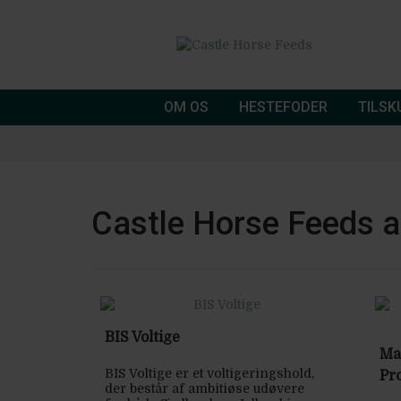
OM OS
HESTEFODER
TILS
Castle Horse Feeds ar
BIS Voltige
Ma
BIS Voltige er et voltigeringshold,
Pro
der består af ambitiøse udøvere