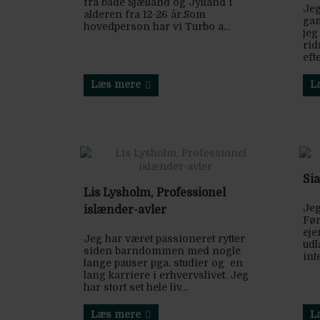
fra både Sjælland og Jylland i
Jeg
alderen fra 12-26 år.Som
gam
hovedperson har vi Turbo a...
jeg
rid
eft
Læs mere
L
Sia
Lis Lysholm, Professionel
Jeg
islænder-avler
Før
eje
Jeg har været passioneret rytter
udl
siden barndommen med nogle
int
lange pauser pga. studier og en
lang karriere i erhvervslivet. Jeg
har stort set hele liv...
Læs mere
L