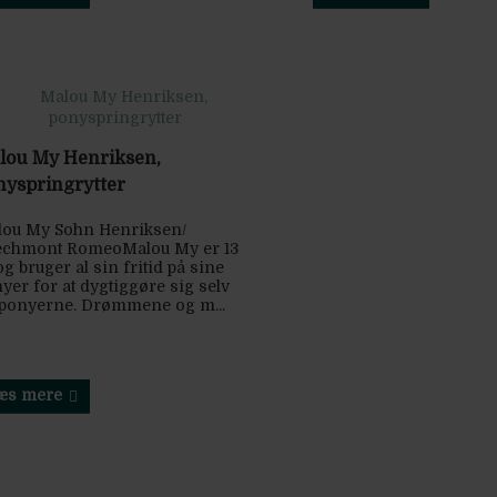
lou My Henriksen,
nyspringrytter
ou My Sohn Henriksen/
echmont RomeoMalou My er 13
og bruger al sin fritid på sine
yer for at dygtiggøre sig selv
ponyerne. Drømmene og m...
æs mere