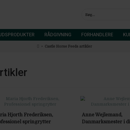
KUDSPRODUKTER
RÅDGIVNING
FORHANDLERE
KU
Castle Horse Feeds artikler
tikler
ria Hjorth Frederiksen,
Anne Wejlemand,
fessionel springrytter
Danmarksmester i d