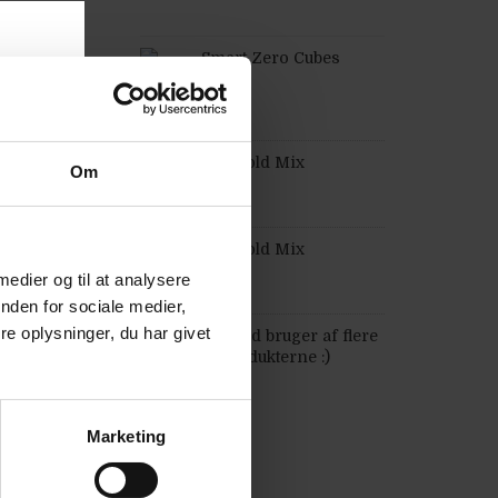
Smart Zero Cubes
MK Gold Mix
Om
MK Gold Mix
 medier og til at analysere
nden for sociale medier,
e oplysninger, du har givet
En glad bruger af flere
af produkterne :)
Marketing