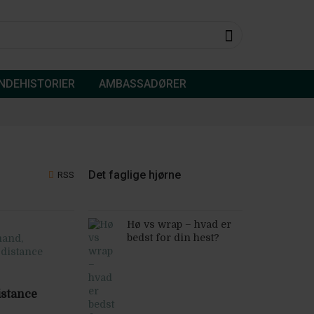
NDEHISTORIER
AMBASSADØRER
Det faglige hjørne
RSS
Hø vs wrap – hvad er
bedst for din hest?
istance