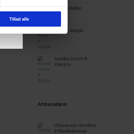
Stald Aalykke
Tillad alle
Keep it simple
Annika Greve &
Zalegro
Ambasadører
Charmaine Berdino,
Frihedsdressur