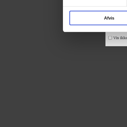
Afvis
Vis ikk