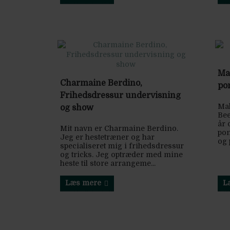
Ma
Charmaine Berdino,
po
Frihedsdressur undervisning
Mal
og show
Be
år 
Mit navn er Charmaine Berdino.
pon
Jeg er hestetræner og har
og 
specialiseret mig i frihedsdressur
og tricks. Jeg optræder med mine
heste til store arrangeme...
Læs mere
L