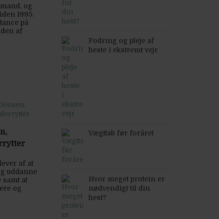
emand, og
siden 1995.
stance på
iden af
Fodring og pleje af
heste i ekstremt vejr
n,
Vægttab før foråret
rrytter
ever af at
 og uddanne
Hvor meget protein er
 samt at
tere og
nødvendigt til din
hest?