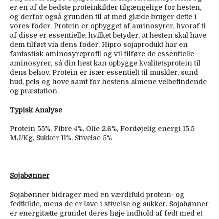
er en af de bedste proteinkilder tilgængelige for hesten,
og derfor også grunden til at med glæde bruger dette i
vores foder. Protein er opbygget af aminosyrer, hvoraf ti
af disse er essentielle, hvilket betyder, at hesten skal have
dem tilført via dens foder. Hipro sojaprodukt har en
fantastisk aminosyreprofil og vil tilføre de essentielle
aminosyrer, så din hest kan opbygge kvalitetsprotein til
dens behov. Protein er især essentielt til muskler, sund
hud, pels og hove samt for hestens almene velbefindende
og præstation.
Typisk Analyse
Protein 55%, Fibre 4%, Olie 2.6%, Fordøjelig energi 15,5
MJ/Kg, Sukker 11%, Stivelse 5%
Sojabønner
Sojabønner bidrager med en værdifuld protein- og
fedtkilde, mens de er lave i stivelse og sukker. Sojabønner
er energitætte grundet deres høje indhold af fedt med et