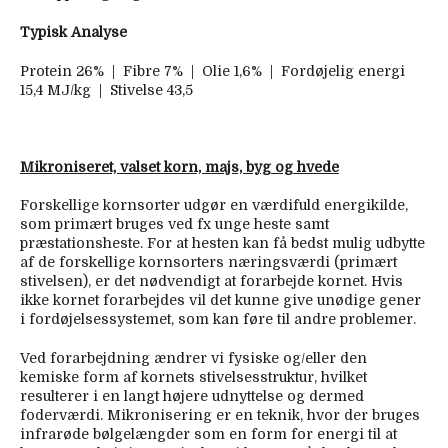
Typisk Analyse
Protein 26% | Fibre 7% | Olie 1,6% | Fordøjelig energi
15,4 MJ/kg | Stivelse 43,5
Mikroniseret, valset korn, majs, byg og hvede
Forskellige kornsorter udgør en værdifuld energikilde,
som primært bruges ved fx unge heste samt
præstationsheste. For at hesten kan få bedst mulig udbytte
af de forskellige kornsorters næringsværdi (primært
stivelsen), er det nødvendigt at forarbejde kornet. Hvis
ikke kornet forarbejdes vil det kunne give unødige gener
i fordøjelsessystemet, som kan føre til andre problemer.
Ved forarbejdning ændrer vi fysiske og/eller den
kemiske form af kornets stivelsesstruktur, hvilket
resulterer i en langt højere udnyttelse og dermed
foderværdi. Mikronisering er en teknik, hvor der bruges
infrarøde bølgelængder som en form for energi til at