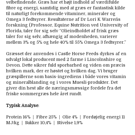
velbefindende. Græs har et højt indhold af værdifulde
fibre og energi, samtidig med at græs er fantastisk kilde
til naturligt forekommende vitaminer, mineraler og
Omega 3 fedtsyrer. Resultaterne af Dr Lori K Warren´s
forskning (Professor, Equine Nutrition ved University of
Florida, taler for sig selv “Olieindholdet af frisk græs
taler for sig selv, afhængig af modenheden, varierer
mellem 3% og 5% og hele 40% til 55% Omega 3 fedtsyrer.”
Græsset der anvendes i Castle Horse Feeds dyrkes af en
udvalgt lokal producent med 2 farme i Lincolnshire og
Devon. Dette sikrer fuld sporbarhed og viden om præcis
hvilken mark, der er høstet og hvilken dag. Vi bruger
græspillerne som basis-ingrediens i både vores vitamin
og mineralblanding og i vores Muesli-produkter. Det
giver din hest alle de næringsmæssige fordele fra det
friske sommergræs hele året rundt.
Typisk Analyse
:
Protein 16% | Fibre 25% | Olie 4% | Fordøjelig energi 11
MJ/kg | Sukker 10,4% | Stivelse 1,9%