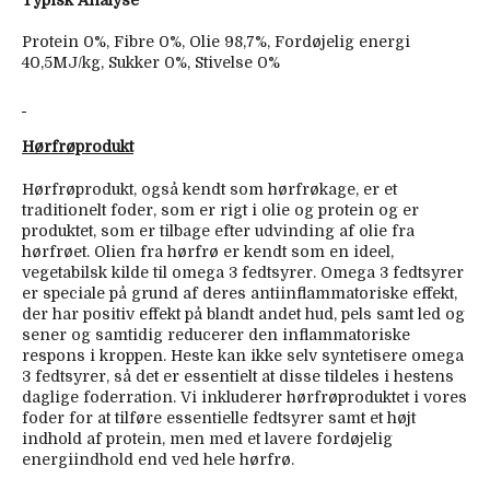
Protein 0%, Fibre 0%, Olie 98,7%, Fordøjelig energi
40,5MJ/kg, Sukker 0%, Stivelse 0%
Hørfrøprodukt
Hørfrøprodukt, også kendt som hørfrøkage, er et
traditionelt foder, som er rigt i olie og protein og er
produktet, som er tilbage efter udvinding af olie fra
hørfrøet. Olien fra hørfrø er kendt som en ideel,
vegetabilsk kilde til omega 3 fedtsyrer. Omega 3 fedtsyrer
er speciale på grund af deres antiinflammatoriske effekt,
der har positiv effekt på blandt andet hud, pels samt led og
sener og samtidig reducerer den inflammatoriske
respons i kroppen. Heste kan ikke selv syntetisere omega
3 fedtsyrer, så det er essentielt at disse tildeles i hestens
daglige foderration. Vi inkluderer hørfrøproduktet i vores
foder for at tilføre essentielle fedtsyrer samt et højt
indhold af protein, men med et lavere fordøjelig
energiindhold end ved hele hørfrø.