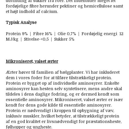
udvinding af sukker fra roer. Det indeholder meget let
fordøjelige fibre herunder pektiner og hemicellulose samt
et højt indhold af calcium.
Typisk Analyse
Protein 9% | Fibre 16% | Olie 0,7% | Fordøjelig energi 12
MJ/kg | Stivelse-<0,5 | Sukker 5%
Mikroniseret, valset ærter
Ærter hører til familien af bælgplanter. Vi har inkluderet
dem i vores foder for at tilføre tilstrækkeligt protein.
Protein er bygget op af individuelle aminosyrer. Enkelte
aminosyrer kan hesten selv syntetisere, mens andre skal
tildeles i dens daglige fodring, og er dermed kendt som
essentielle aminosyrer. Mikroniseret, valset ærter er især
kendt for dens gode kilde til essentielle aminosyrer.
Protein er nødvendigt i kroppen til opbygning af væv,
inklusiv muskler, hvilket betyder, at tilstrækkeligt protein
af en god kvalitet er livsnødvendigt for præstationsheste,
følhopper og ungheste.