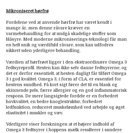
Mikroniseret hørfrø
Fordelene ved at anvende hørfrø har været kendt i
mange år, men denne råvare kræver en
varmebehandling for at undgå skadelige stoffer som
blåsyre. Med moderne mikroniserings-teknologi får man
en helt unik og værdifuld råvare, som kan udfodres
sikkert uden yderligere behandling.
Værdien af hørfrøet ligger i den ekstraordinære Omega 3
fedtsyreprofil. Hesten kan ikke selv danne fedtsyrerne, og
det er derfor essentielt, at hesten dagligt får tilført Omega
3 i god kvalitet. Omega 3, i form af CLA, er essentiel for
hestens sundhed. På kort sigt fører det til en blank og
skinnende pels, færre allergier og en god inflammatorisk
respons. De mere langsigtede fordele er en forbedret
hovkvalitet, en bedre knoglestruktur, forbedret
ledfunktion, reduceret muskelømhed ved arbejde og øget
elastisitet i muskler og væv.
Yderligere viser forskningen at et højere indhold af
Omega 3 fedtsyrer i hoppens mælk resulterer i sundere