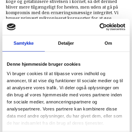
koge og gelatinisere stivelsen i kornet, så det dermed
bliver mere tilgængeligt for hesten, men uden at gå på
kompromis med den ernæringsmæssige integritet. Vi
bruger primært mikroniseret kornsorter for at øge
energitætheden i vores foder på en sikker og kontrolleret
måde.
Typisk analyse af mikroniset, knækket majs
Samtykke
Detaljer
Om
Protein 8,75% | Fibre 2% | Olie 4,5% | Fordøjelig energi
14,50 MJ/kg | Stivelse 68%
Denne hjemmeside bruger cookies
Typisk analyse af mikroniseret, valset byg
Vi bruger cookies til at tilpasse vores indhold og
annoncer, til at vise dig funktioner til sociale medier og til
Protein 11,8% | Fibre 5,8% | Olie 2,4% | Fordøjelig energi
15 MJ/kg | Stivelse 54%
at analysere vores trafik. Vi deler også oplysninger om
din brug af vores hjemmeside med vores partnere inden
for sociale medier, annonceringspartnere og
analysepartnere. Vores partnere kan kombinere disse
Havreskalklid
data med andre oplysninger, du har givet dem, eller som
Havreskalklid er primært skal- og kliddelen af det hele
de har indsamlet fra din brug af deres tjenester.
havrekorn og er dermed et bi-produkt fra
melproduktionen. Havreskalklid har en høj andel af