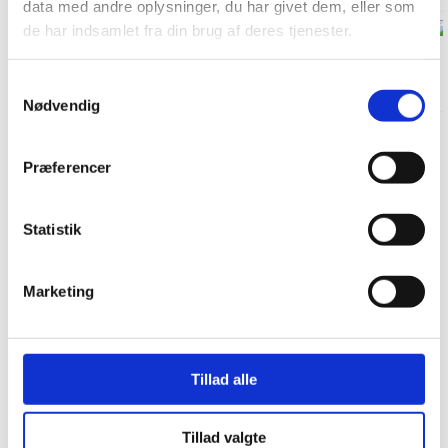
data med andre oplysninger, du har givet dem, eller som
de har indsamlet fra din brug af deres tjenester.
Smart Zero Mix, 15kg
Smart Linseed, 15kg
Samtykkevalg
Nødvendig
Præferencer
Artikler
Statistik
Marketing
Annika Greve & Zalegro
"Først og fremmest vil jeg igen sige, jeg er en
meget tilfreds kunde/bruger af jeres fantastiske
Tillad alle
foder Zalegro min 8 års meget nøjsomme dressur
hest, ...
Tillad valgte