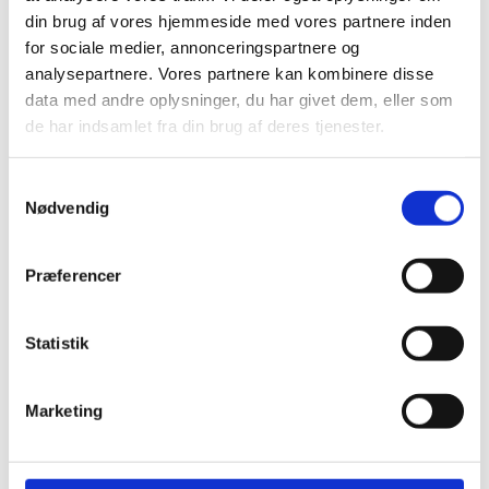
over til mindre stykker, hvis det er ønsket.
din brug af vores hjemmeside med vores partnere inden
for sociale medier, annonceringspartnere og
analysepartnere. Vores partnere kan kombinere disse
Sammensætning:
data med andre oplysninger, du har givet dem, eller som
de har indsamlet fra din brug af deres tjenester.
Græsmel, æblefibre, lakridsrod, honning.
Samtykkevalg
Analytiske bestanddele:
Nødvendig
Tørstof: 87%, råfibre 32%, råaske 6,9%, råprotein 8%,
sukker: max 5%
Præferencer
Pakning: 1 kg
Statistik
Marketing
Treats 1 kg - m. lakridsrod