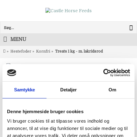
MENU
Hestefoder
Kornfri
Treats 1 kg - m. lakridsrod
Stort billede
Beskrivelse
Anmeldelse (0)
Samtykke
Detaljer
Om
KORNFRIE GODBIDDER MED MINIMALT SUKKER
Denne hjemmeside bruger cookies
Lækre kornfrie godbidder uden tilsat sukker. Den
Vi bruger cookies til at tilpasse vores indhold og
perfekte belønning til hesten.
annoncer, til at vise dig funktioner til sociale medier og til
Kommer i en praktisk størrelse og er til at knække
at analysere vores trafik. Vi deler også oplysninger om