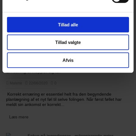
290,00 DKK
Føj til ønskeliste
Læg i kurv
Tillad alle
Sammenlign
Tillad valgte
Artikler
Afvis
Ernæring til hopper og føl
Malene
22/06/2020
0
Korrekt ernæring er essentiel helt fra den begyndende
planlægning af et nyt føl til selve folingen. Når først føllet har
meldt sin ankomst er korrekt...
Læs mere