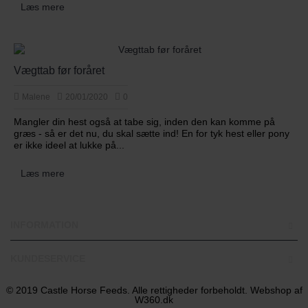
Læs mere
Vægttab før foråret
Malene
20/01/2020
0
Mangler din hest også at tabe sig, inden den kan komme på
græs - så er det nu, du skal sætte ind! En for tyk hest eller pony
er ikke ideel at lukke på...
Læs mere
INFORMATION
KUNDESERVICE
© 2019 Castle Horse Feeds. Alle rettigheder forbeholdt. Webshop af
W360.dk