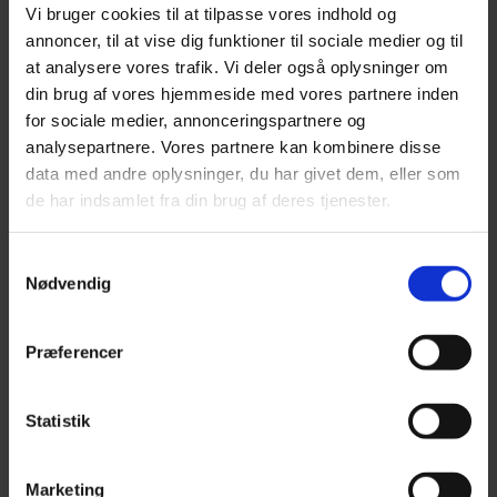
Vi bruger cookies til at tilpasse vores indhold og
annoncer, til at vise dig funktioner til sociale medier og til
Brand:
Castle Horse Feeds
Model:
Smart Balance
at analysere vores trafik. Vi deler også oplysninger om
Lagerstatus:
På lager
din brug af vores hjemmeside med vores partnere inden
for sociale medier, annonceringspartnere og
430,00 DKK
analysepartnere. Vores partnere kan kombinere disse
Ekskl. moms: 344,00 DKK
data med andre oplysninger, du har givet dem, eller som
-
+
de har indsamlet fra din brug af deres tjenester.
Læg i kurv
×
Samtykkevalg
Nødvendig
Vis ikke igen
Se vores forhandlere
Føj til ønskeliste
Sammenlign
2 bedømmelser
Skriv en anmeldelse
/
Præferencer
Køb hos forhandler
Relaterede produkter
Statistik
Marketing
MK Gold Mix, 15 kg