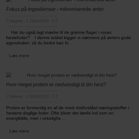
Fokus på ingredienser - mikroniserede ærter
Malene
15/04/2020
0
Har du også lagt mærke til de grønne flager i vores
hestefoder? I denne artikel kigger vi nærmere på ærters gode
egenskaber, så du bedre kan fo...
Læs mere
Hvor meget protein er nødvendigt til din hest?
Malene
03/03/2020
0
Protein er formentlig en af de mest misforstået næringsstoffer i
hestens daglige foder. Ofte bliver det tænkt ind som en
energikilde, men i virkelighe...
Læs mere