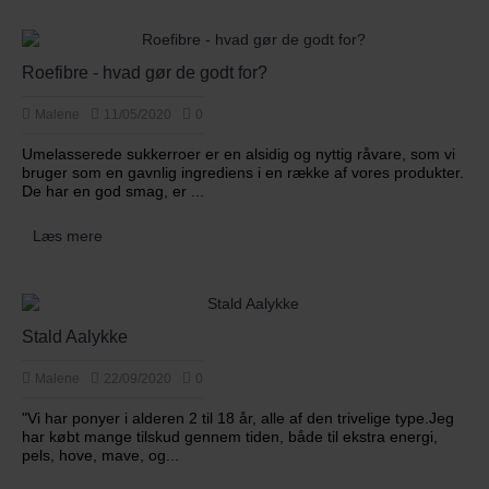
Roefibre - hvad gør de godt for?
Malene
11/05/2020
0
Umelasserede sukkerroer er en alsidig og nyttig råvare, som vi
bruger som en gavnlig ingrediens i en række af vores produkter.
De har en god smag, er ...
Læs mere
Stald Aalykke
Malene
22/09/2020
0
"Vi har ponyer i alderen 2 til 18 år, alle af den trivelige type.Jeg
har købt mange tilskud gennem tiden, både til ekstra energi,
pels, hove, mave, og...