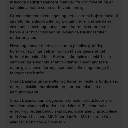
mængde dagligt balancere mangler fra grovfoderet på en
så optimal måde som overhovedet muligt.
Grundet sammensætningen og det ekstremt høje indhold af
sporstoffer, antioxidanter og B-vitaminer er det særdeles
velegnet til heste og ponyer, som har et ekstraordinært
behov eller hvor tilførslen af livsvigtige næringsstoffer
underforsynes.
Heste og ponyer med typiske tegn på allergi, dårlig
hornkvalitet, ringe pels m.m. kan få stor glæde af det
forhøjet indhold af hele B-vitamin-komplekset inkl. biotin
samt det høje indhold af antioxidanter blandt andet fra
naturlig E-vitamin, forhøjet sporstofindhold og omega 3
fedtsyrer fra hørfrø.
Smart Balance understøtter og fremmer hestens fordøjelse,
energistofskifte, hornkvaliteten, hormonbalancen og
immunforsvaret.
Smart Balance kan bruges som eneste tilskudsfoder eller
som kombination til andet tilskudsfoder. Til heste hvis
energi- og proteinbehov skal øges, anbefaler vi at supplere
med Smart Linseed, MK Smart LinPro, MK Lucerne Gold
eller MK Condition & Show Mix.