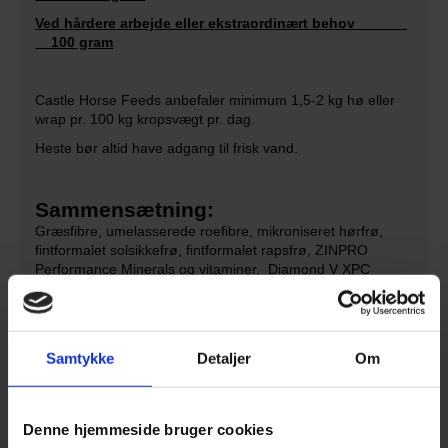
Ved hårdere arbejde eller ekstraordinært behov
100 gram
Castle Horse Feeds anbefaler minimum 1,5-2 kg hø eller
wrap pr. 100 kg kropsvægt pr. dag.
Heste bør altid have adgang til frisk vand.
Sammensætning:
Græsfibre, umelasserede roefibre, mikroniseret hørfrø,
fintformalet solsikkefrø, fintformalet rapsfrø, ZINPRO
Performance Minerals og vitaminer, Diamond V XPC
gærkultur
Pillestørrelse: 3 mm
Samtykke
Detaljer
Om
Denne hjemmeside bruger cookies
Smart Balance, 15 kg