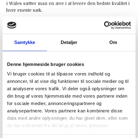
i Wales sætter man en ære i at levere den bedste kvalitet i
hver eneste sæk.
Castle Horse Feeds lever både op til UFAS
(
Universal
Feed Assurance Scheme)
og BETA NOPS standarden for
at undgå ulovlige stoffer i foderet. Ud over at sikre heste
Samtykke
Detaljer
Om
og hesteejere mod ulovlige stoffer i foderet sikrer det
også at din favoritblanding er den samme hver gang.
Denne hjemmeside bruger cookies
En del af blandingerne er udviklet til skandinaviske
Vi bruger cookies til at tilpasse vores indhold og
forhold og dermed sikrer vi danske hesteejere et foder,
annoncer, til at vise dig funktioner til sociale medier og til
der tager "det danske hestehold" med i regnestykket, når
vi prøver at opnå den optimale sammensætning. Disse
at analysere vores trafik. Vi deler også oplysninger om
varianter er mærket med Dannebrog på sækken.
din brug af vores hjemmeside med vores partnere inden
for sociale medier, annonceringspartnere og
analysepartnere. Vores partnere kan kombinere disse
data med andre oplysninger, du har givet dem, eller som
de har indsamlet fra din brug af deres tjenester.
Avl
Kornfri
Nøjsomme