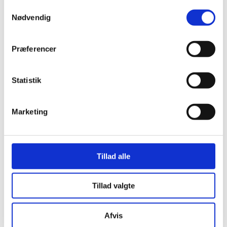
Samtykkevalg
heste
Nødvendig
Præferencer
Præstation
Rideheste
Specialprodukter
Statistik
Marketing
Tillad alle
Smart Linseed, 15kg
MK Fibre Pellets, 15 kg
Tillad valgte
Afvis
MK Lucerne Gold, 15 kg
Pumpkin Light Mix kg