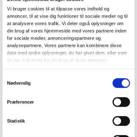
Ll. Haspeholm Aps - Leverer i hele landet til alle brofaste
øer
Vi bruger cookies til at tilpasse vores indhold og
Højskolevej 1
annoncer, til at vise dig funktioner til sociale medier og til
3660 Frederikssund
at analysere vores trafik. Vi deler også oplysninger om
Tlf.: 4031 1542
din brug af vores hjemmeside med vores partnere inden
for sociale medier, annonceringspartnere og
Mail: info@ll-haspeholm.dk
analysepartnere. Vores partnere kan kombinere disse
ll-haspeholm.dk
data med andre oplysninger, du har givet dem, eller som
de har indsamlet fra din brug af deres tjenester.
Slettebjerg Foder
Samtykkevalg
Knud Lavardsvej 33
Nødvendig
4100 Ringsted
Tlf.: 5364 5942
Præferencer
Mail: info@slettebjerg-foder.dk
www.slettebjerg-foder.dk
Statistik