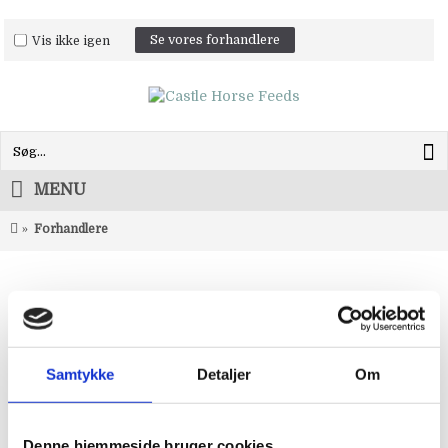
Vis ikke igen
Se vores forhandlere
MENU
Forhandlere
Forhandlere
Samtykke
Detaljer
Om
Sjælland:
Denne hjemmeside bruger cookies