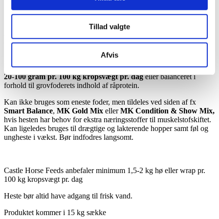
Kilde til omega 3 & 6 fedtsyrer
Tillad valgte
Fodringsanvisning:
Afvis
20-100 gram pr. 100 kg kropsvægt pr. dag
eller balanceret i
forhold til grovfoderets indhold af råprotein.
Kan ikke bruges som eneste foder, men tildeles ved siden af fx
Smart Balance
,
MK Gold Mix
eller
MK Condition & Show Mix,
hvis hesten har behov for ekstra næringsstoffer til muskelstofskiftet.
Kan ligeledes bruges til drægtige og lakterende hopper samt føl og
ungheste i vækst. Bør indfodres langsomt.
Castle Horse Feeds anbefaler minimum 1,5-2 kg hø eller wrap pr.
100 kg kropsvægt pr. dag
Heste bør altid have adgang til frisk vand.
Produktet kommer i 15 kg sække