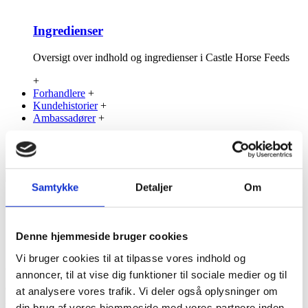
Ingredienser
Oversigt over indhold og ingredienser i Castle Horse Feeds
+
Forhandlere
+
Kundehistorier
+
Ambassadører
+
MK Smart LinPro, 15 kg
Samtykke
Detaljer
Om
Stort billede
Beskrivelse
Specifikation
Denne hjemmeside bruger cookies
Anmeldelse (0)
Vi bruger cookies til at tilpasse vores indhold og
Om det er hesten, der skal sætte muskler, er i hård træning, er lakterende
annoncer, til at vise dig funktioner til sociale medier og til
eller i vækst, så er dens behov for protein højere end normalt - her kommer
at analysere vores trafik. Vi deler også oplysninger om
MK Smart Linpro ind i billedet. MK Smart Linpro er nøje udvalgt til
din brug af vores hjemmeside med vores partnere inden